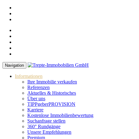
Kontakt
Ihre Immobilie erfolgreich verkaufen
Referenzen
Kostenlose Immobilienbewertung
Karriere
Suchanfrage stellen
Navigation
Informationen
Ihre Immobilie verkaufen
Referenzen
Aktuelles & Historisches
Über uns
TIPPgeberPROVISION
Karriere
Kostenlose Immobilienbewertung
Suchanfrage stellen
360° Rundgänge
Unsere Empfehlungen
Premium