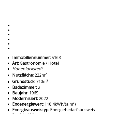
Immobiliennummer:
5163
Art:
Gastronomie / Hotel
Hohenlockstedt
2
Nutzfläche:
222m
2
Grundstück:
710m
Badezimmer:
2
Baujahr:
1965
Modernisiert:
2022
Endenergiewert:
118,4kWh/(a m²)
Energieausweistyp:
Energiebedarfsausweis