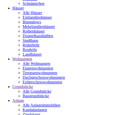
Schnäppchen
Häuser
Alle Häuser
Einfamilienhäuser
Bungalows
Mehrfamilienhäuser
Reihenhäuser
Doppelhaushälften
Stadthaus
Reiterhöfe
Resthöfe
Landhäuser
Wohnungen
Alle Wohnungen
Etagenwohnungen
Terrassenwohnungen
Dachgeschosswohnungen
Erdgeschosswohnungen
Grundstücke
Alle Grundstücke
Baugrundstücke
Anlage
Alle Anlageimmobilien
Kapitalanlagen
Zinshäuser