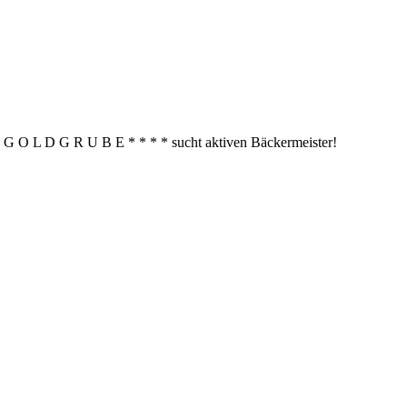
* G O L D G R U B E * * * * sucht aktiven Bäckermeister!