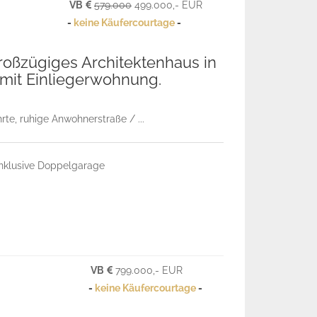
VB
579.000
499.000,- EUR
-
keine Käufercourtage
-
 Großzügiges Architektenhaus in
 mit Einliegerwohnung.
te, ruhige Anwohnerstraße / ...
Inklusive Doppelgarage
VB
799.000,- EUR
-
keine Käufercourtage
-