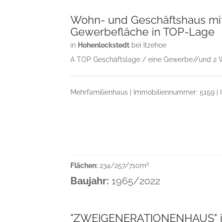
Wohn- und Geschäftshaus mit
Gewerbefläche in TOP-Lage
in
Hohenlockstedt
bei Itzehoe
A TOP Geschäftslage / eine Gewerbe//und 2 Wo
Mehrfamilienhaus | Immobiliennummer: 5159 | In
2
Flächen:
234/257/710m
Baujahr:
1965/2022
"ZWEIGENERATIONENHAUS" in