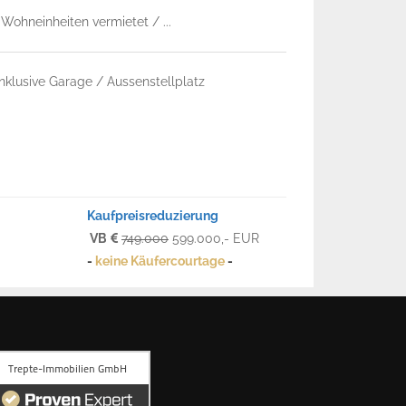
Wohneinheiten vermietet / ...
nklusive Garage / Aussenstellplatz
Kaufpreisreduzierung
VB
749.000
599.000,- EUR
-
keine Käufercourtage
-