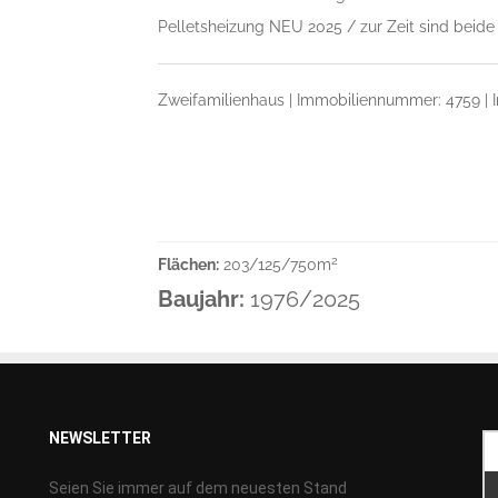
Pelletsheizung NEU 2025 / zur Zeit sind beide 
Zweifamilienhaus | Immobiliennummer: 4759 | I
2
Flächen:
203/125/750m
Baujahr:
1976/2025
NEWSLETTER
Seien Sie immer auf dem neuesten Stand