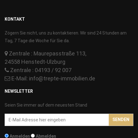
KONTAKT
Zögern Sie nicht, uns zu kontaktieren. Wir sind 24 Stunden am
Tag, 7 Tage die Woche für Sie da.
Zentrale : Maurepasstraße 113,
24558 Henstedt-Ulzburg
Zentrale : 04193 / 92 007
E-Mail:
info@trepte-immobilien.de
NEWSLETTER
Seien Sie immer auf dem neuesten Stand
Email-
SENDEN
Addresse
Anmelden
Abmelden