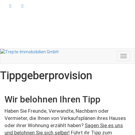
Kontakt
Ihre Immobilie erfolgreich verkaufen
Referenzen
Kostenlose Immobilienbewertung
Karriere
Suchanfrage stellen
Navig
Tippgeber
provision
Wir belohnen Ihren Tipp
Haben Sie Freunde, Verwandte, Nachbarn oder
Vermieter, die Ihnen von Verkaufsplänen ihres Hauses
oder ihrer Wohnung erzählt haben?
Sagen Sie es uns
und belohnen Sie sich selber!
Führt ihr Tipp zum