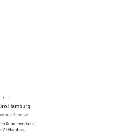
üro Hamburg
homas Bensow
ein Kundenverkehr)
2527 Hamburg