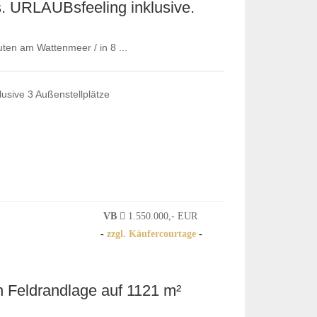
. URLAUBsfeeling inklusive.
uten am Wattenmeer / in 8 ...
usive 3 Außenstellplätze
VB
1.550.000,- EUR
-
zzgl. Käufercourtage
-
n Feldrandlage auf 1121 m²