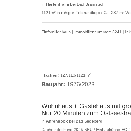
in
Hartenholm
bei Bad Bramstedt
1121m² in ruhiger Feldrandlage / Ca. 237 m² Woh
Einfamilienhaus | Immobiliennummer: 5241 | Ink
2
Flächen:
127/110/1121m
Baujahr:
1976/2023
Wohnhaus + Gästehaus mit groß
Nur 20 Minuten zum Ostseestra
in
Ahrensbök
bei Bad Segeberg
Dacheindeckung 2025 NEU / Einbauküche EG 2