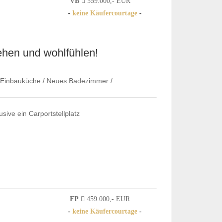
VB
559.000,- EUR
-
keine Käufercourtage
-
ehen und wohlfühlen!
Einbauküche / Neues Badezimmer / ...
ive ein Carportstellplatz
FP
459.000,- EUR
-
keine Käufercourtage
-