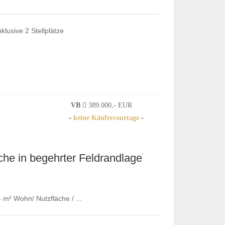
lusive 2 Stellplätze
VB
389.000,- EUR
-
keine Käufercourtage
-
e in begehrter Feldrandlage
m² Wohn/ Nutzfläche / ...