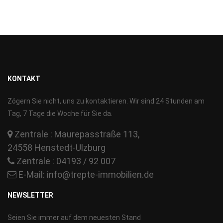
KONTAKT
Zögern Sie nicht, uns zu kontaktieren. Wir sind 24 Stunden am
Tag, 7 Tage die Woche für Sie da.
Zentrale : Maurepasstraße 113,
24558 Henstedt-Ulzburg
Zentrale : 04193 / 92 007
E-Mail:
info@trepte-immobilien.de
NEWSLETTER
Seien Sie immer auf dem neuesten Stand