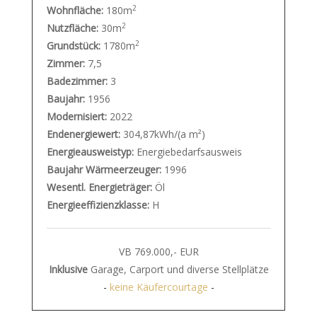
2
Wohnfläche:
180m
2
Nutzfläche:
30m
2
Grundstück:
1780m
Zimmer:
7,5
Badezimmer:
3
Baujahr:
1956
Modernisiert:
2022
Endenergiewert:
304,87kWh/(a m²)
Energieausweistyp:
Energiebedarfsausweis
Baujahr Wärmeerzeuger:
1996
Wesentl. Energieträger:
Öl
Energieeffizienzklasse:
H
VB 769.000,- EUR
Inklusive
Garage, Carport und diverse Stellplätze
-
keine Käufercourtage
-