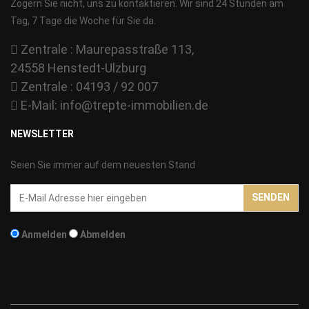
Zögern Sie nicht, uns zu kontaktieren. Wir sind 24 Stunden am
Tag, 7 Tage die Woche für Sie da.
Zentrale : Maurepasstraße 113,
24558 Henstedt-Ulzburg
Zentrale : 04193 / 92 007
E-Mail:
info@trepte-immobilien.de
NEWSLETTER
Seien Sie immer auf dem neuesten Stand
Email-
SENDEN
Addresse
Anmelden
Abmelden