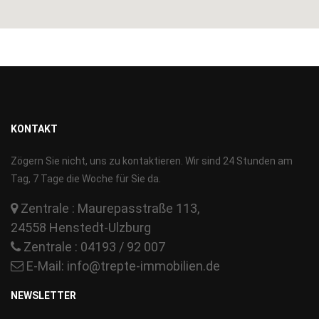
KONTAKT
Zögern Sie nicht, uns zu kontaktieren. Wir sind 24 Stunden am
Tag, 7 Tage die Woche für Sie da.
Zentrale : Maurepasstraße 113,
24558 Henstedt-Ulzburg
Zentrale : 04193 / 92 007
E-Mail:
info@trepte-immobilien.de
NEWSLETTER