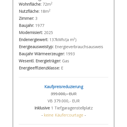
2
Wohnfläche:
72m
2
Nutzfläche:
18m
Zimmer:
3
Baujahr:
1977
Modernisiert:
2025
Endenergiewert:
137kWh/(a m²)
Energieausweistyp:
Energieverbrauchsausweis
Baujahr Wärmeerzeuger:
1993
Wesentl. Energieträger:
Gas
Energieeffizienzklasse:
E
Kaufpreisreduzierung
399.000,- EUR
VB 379.000,- EUR
Inklusive
1 Tiefgaragenstellplatz
-
keine Käufercourtage
-