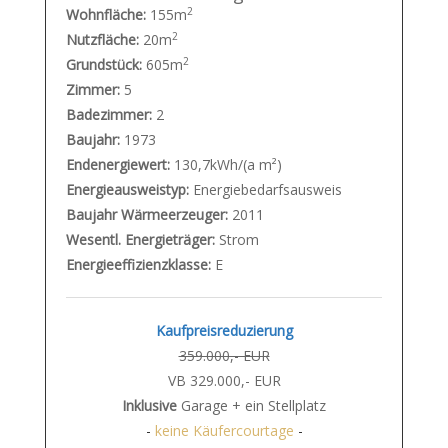
2
Wohnfläche:
155m
2
Nutzfläche:
20m
2
Grundstück:
605m
Zimmer:
5
Badezimmer:
2
Baujahr:
1973
Endenergiewert:
130,7kWh/(a m²)
Energieausweistyp:
Energiebedarfsausweis
Baujahr Wärmeerzeuger:
2011
Wesentl. Energieträger:
Strom
Energieeffizienzklasse:
E
Kaufpreisreduzierung
359.000,- EUR
VB 329.000,- EUR
Inklusive
Garage + ein Stellplatz
-
keine Käufercourtage
-