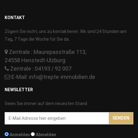
KONTAKT
Zögern Sie nicht, uns zu kontaktieren. Wir sind 24 Stunden am
Tag, 7 Tage die Woche für Sie da.
Zentrale : Maurepasstraße 113,
24558 Henstedt-Ulzburg
Zentrale : 04193 / 92 007
E-Mail:
info@trepte-immobilien.de
NEWSLETTER
Seien Sie immer auf dem neuesten Stand
Email-
SENDEN
Addresse
Anmelden
Abmelden